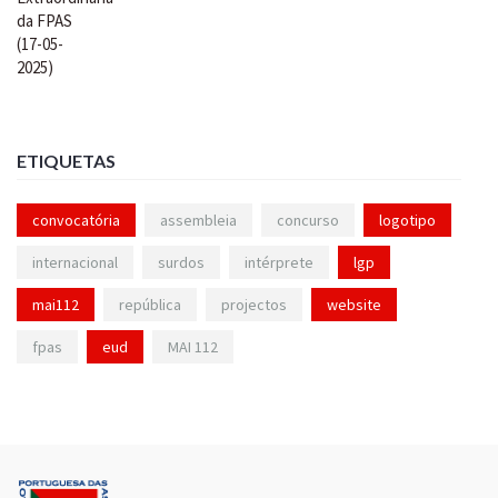
ETIQUETAS
convocatória
assembleia
concurso
logotipo
internacional
surdos
intérprete
lgp
mai112
república
projectos
website
fpas
eud
MAI 112