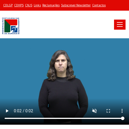
CDLGP
CDHPS
CNJS
Links
Reclamações
Subscrever Newsletter
Contactos
Toggle
naviga