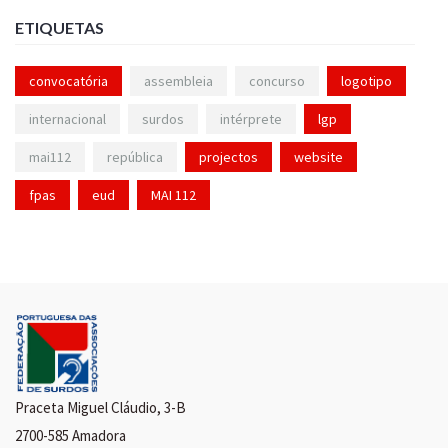
ETIQUETAS
convocatória
assembleia
concurso
logotipo
internacional
surdos
intérprete
lgp
mai112
república
projectos
website
fpas
eud
MAI 112
Praceta Miguel Cláudio, 3-B
2700-585 Amadora