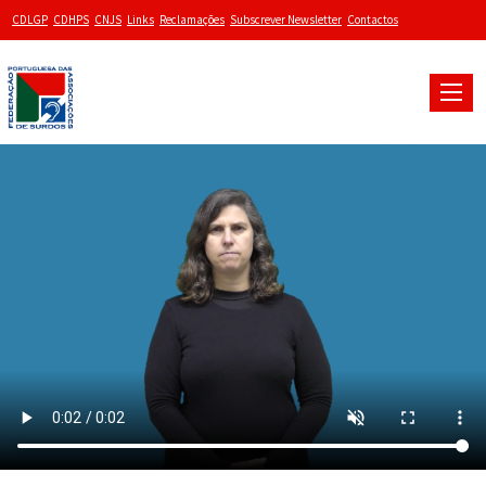
CDLGP
CDHPS
CNJS
Links
Reclamações
Subscrever Newsletter
Contactos
Toggle
naviga