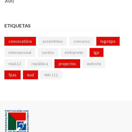
ETIQUETAS
convocatória
assembleia
concurso
logotipo
internacional
surdos
intérprete
lgp
mai112
república
projectos
website
fpas
eud
MAI 112