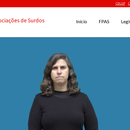
CDLGP
C
ociações de Surdos
Início
FPAS
Legi