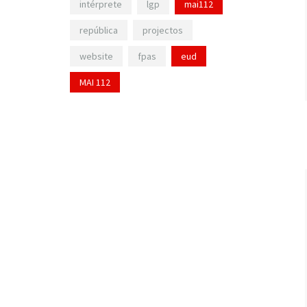
intérprete
lgp
mai112
república
projectos
website
fpas
eud
MAI 112