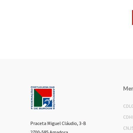
Me
CDL
CDH
Praceta Miguel Cláudio, 3-B
CNJ
2700-585 Amadora