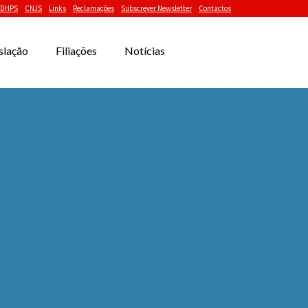
DHPS
CNJS
Links
Reclamações
Subscrever Newsletter
Contactos
slação
Filiações
Notícias