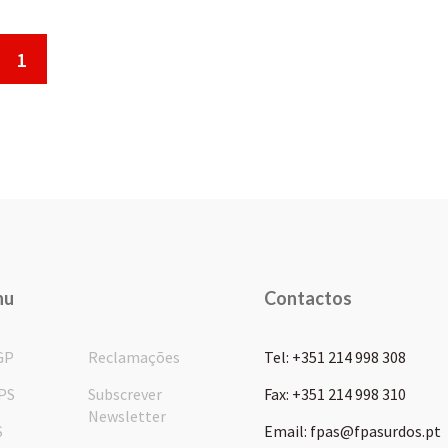
1
nu
Contactos
GP
Reclamações
Tel: +351 214 998 308
PS
Subscrever
Fax: +351 214 998 310
Newsletter
S
Email: fpas@fpasurdos.pt