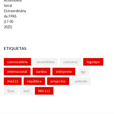
ETIQUETAS
convocatória
assembleia
concurso
logotipo
internacional
surdos
intérprete
lgp
mai112
república
projectos
website
fpas
eud
MAI 112