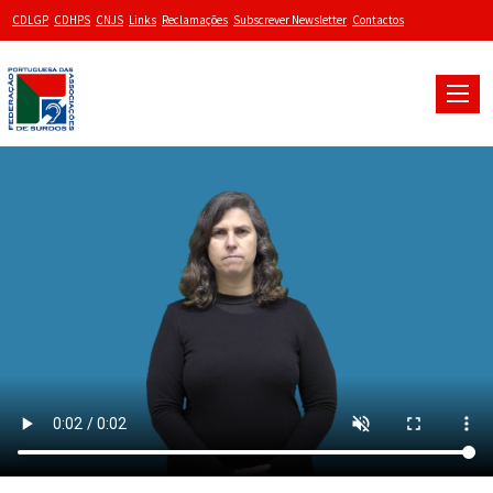
CDLGP
CDHPS
CNJS
Links
Reclamações
Subscrever Newsletter
Contactos
Toggle
naviga