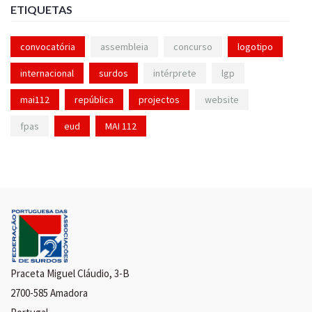
ETIQUETAS
convocatória
assembleia
concurso
logotipo
internacional
surdos
intérprete
lgp
mai112
república
projectos
website
fpas
eud
MAI 112
Praceta Miguel Cláudio, 3-B
2700-585 Amadora