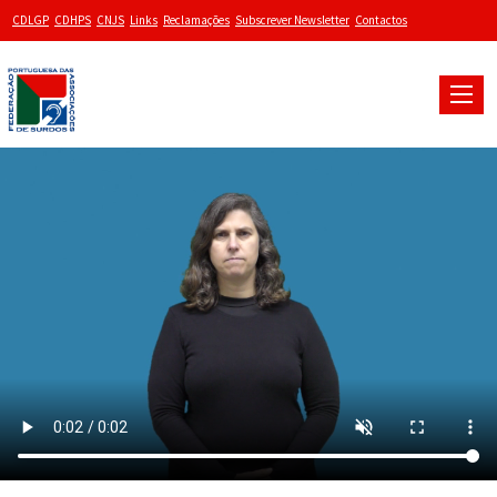
CDLGP
CDHPS
CNJS
Links
Reclamações
Subscrever Newsletter
Contactos
Toggle
naviga