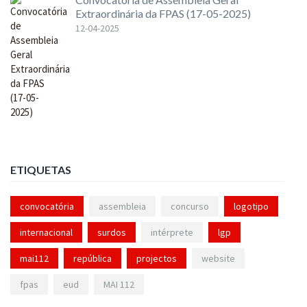
Extraordinária da FPAS (17-05-2025)
12-04-2025
ETIQUETAS
convocatória
assembleia
concurso
logotipo
internacional
surdos
intérprete
lgp
mai112
república
projectos
website
fpas
eud
MAI 112