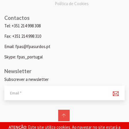
Política de Cookies
Contactos
Tel: +351 214 998 308
Fax: +351 214 998 310
Email: fpas@fpasurdos.pt
Skype: fpas_portugal
Newsletter
Subscrever a newsletter
© 2026 FPAS. Todos os direitos reservados.
ATENÇÃO
: Este site utiliza cookies. Ao navegar no site estará a