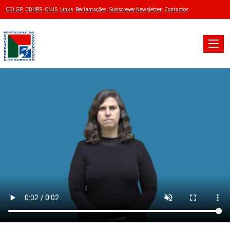
CDLGP
CDHPS
CNJS
Links
Reclamações
Subscrever Newsletter
Contactos
Toggle
naviga