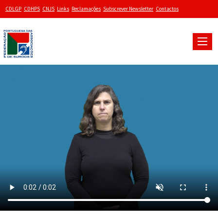
CDLGP
CDHPS
CNJS
Links
Reclamações
Subscrever Newsletter
Contactos
Toggle
naviga