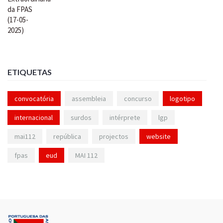
ETIQUETAS
convocatória
assembleia
concurso
logotipo
internacional
surdos
intérprete
lgp
mai112
república
projectos
website
fpas
eud
MAI 112