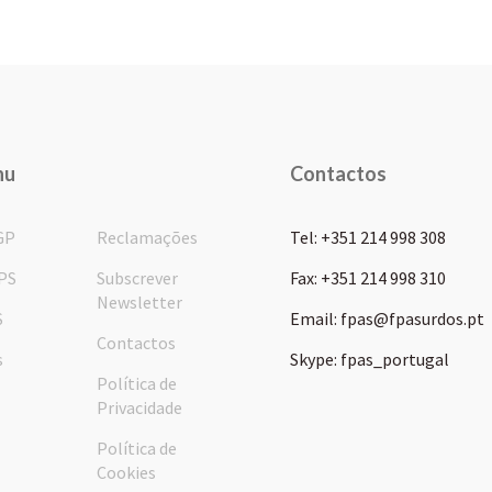
nu
Contactos
GP
Reclamações
Tel: +351 214 998 308
PS
Subscrever
Fax: +351 214 998 310
Newsletter
S
Email: fpas@fpasurdos.pt
Contactos
s
Skype: fpas_portugal
Política de
Privacidade
Política de
Cookies