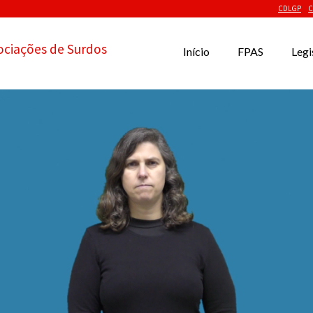
CDLGP
C
ociações de Surdos
Início
FPAS
Legi