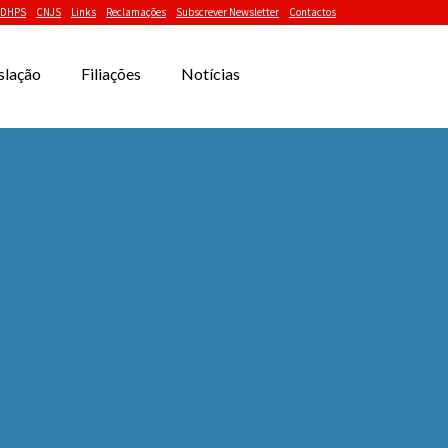
DHPS
CNJS
Links
Reclamações
Subscrever Newsletter
Contactos
slação
Filiações
Notícias