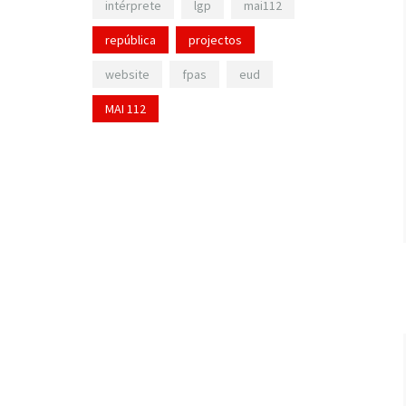
intérprete
lgp
mai112
república
projectos
website
fpas
eud
MAI 112