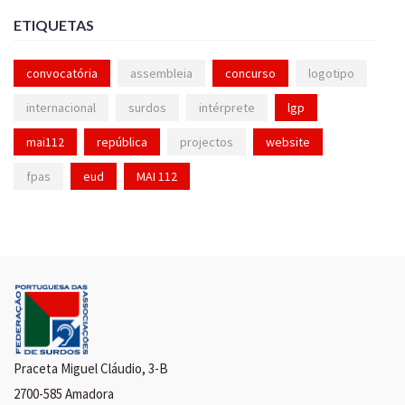
ETIQUETAS
convocatória
assembleia
concurso
logotipo
internacional
surdos
intérprete
lgp
mai112
república
projectos
website
fpas
eud
MAI 112
Praceta Miguel Cláudio, 3-B
2700-585 Amadora