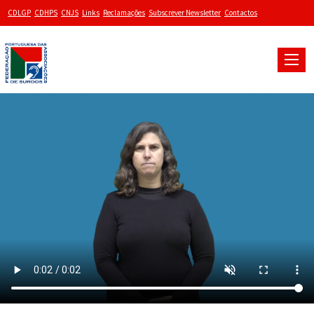
CDLGP
CDHPS
CNJS
Links
Reclamações
Subscrever Newsletter
Contactos
Toggle
naviga