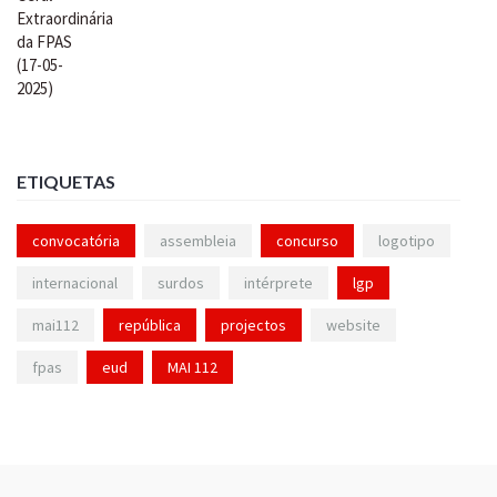
ETIQUETAS
convocatória
assembleia
concurso
logotipo
internacional
surdos
intérprete
lgp
mai112
república
projectos
website
fpas
eud
MAI 112