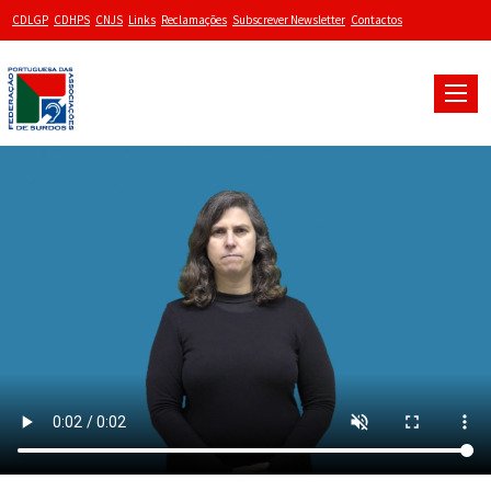
CDLGP
CDHPS
CNJS
Links
Reclamações
Subscrever Newsletter
Contactos
Toggle
naviga