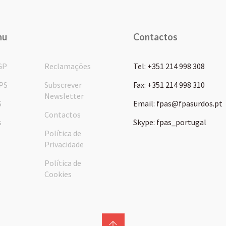
nu
Contactos
GP
Reclamações
Tel: +351 214 998 308
PS
Subscrever
Fax: +351 214 998 310
Newsletter
S
Email: fpas@fpasurdos.pt
Contactos
s
Skype: fpas_portugal
Política de
Privacidade
Política de
Cookies