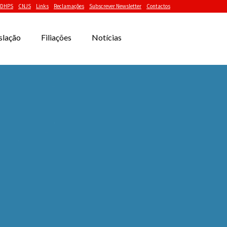
DHPS
CNJS
Links
Reclamações
Subscrever Newsletter
Contactos
slação
Filiações
Notícias