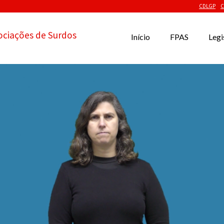
CDLGP
C
ociações de Surdos
Início
FPAS
Legi