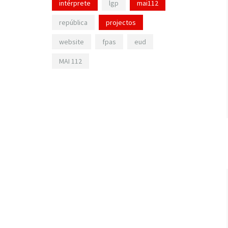
intérprete
lgp
mai112
república
projectos
website
fpas
eud
MAI 112