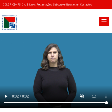
CDLGP
CDHPS
CNJS
Links
Reclamações
Subscrever Newsletter
Contactos
Toggle
naviga