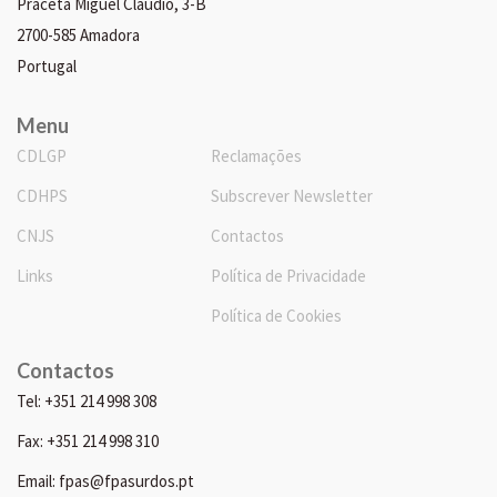
Praceta Miguel Cláudio, 3-B
2700-585 Amadora
Portugal
Menu
CDLGP
Reclamações
CDHPS
Subscrever Newsletter
CNJS
Contactos
Links
Política de Privacidade
Política de Cookies
Contactos
Tel: +351 214 998 308
Fax: +351 214 998 310
Email: fpas@fpasurdos.pt