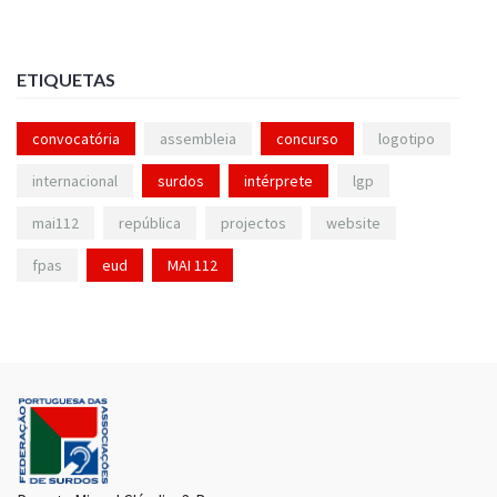
ETIQUETAS
convocatória
assembleia
concurso
logotipo
internacional
surdos
intérprete
lgp
mai112
república
projectos
website
fpas
eud
MAI 112