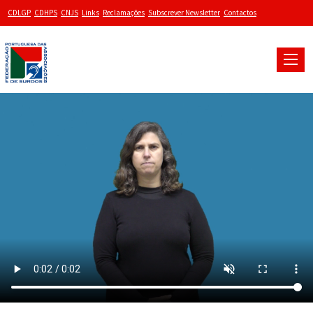
CDLGP
CDHPS
CNJS
Links
Reclamações
Subscrever Newsletter
Contactos
Toggle
naviga