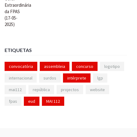
ETIQUETAS
convocatória
assembleia
concurso
logotipo
internacional
surdos
intérprete
lgp
mai112
república
projectos
website
fpas
eud
MAI 112