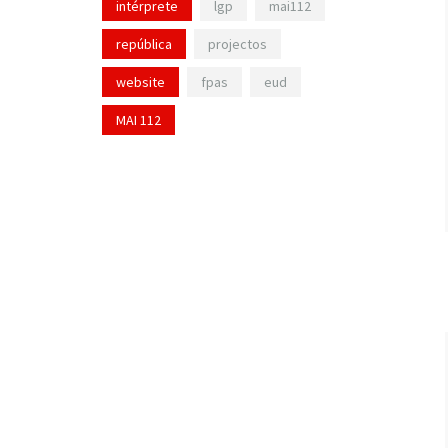
intérprete
lgp
mai112
república
projectos
website
fpas
eud
MAI 112