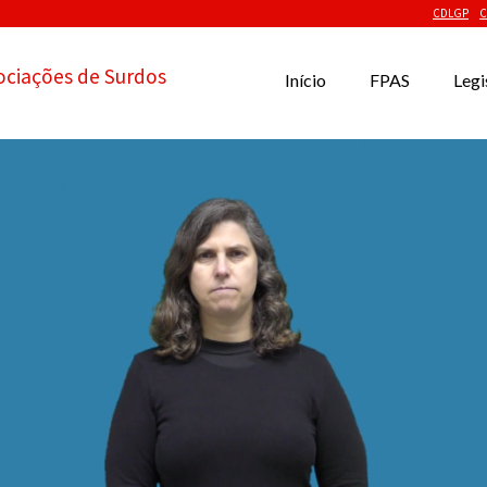
CDLGP
C
ociações de Surdos
Início
FPAS
Legi