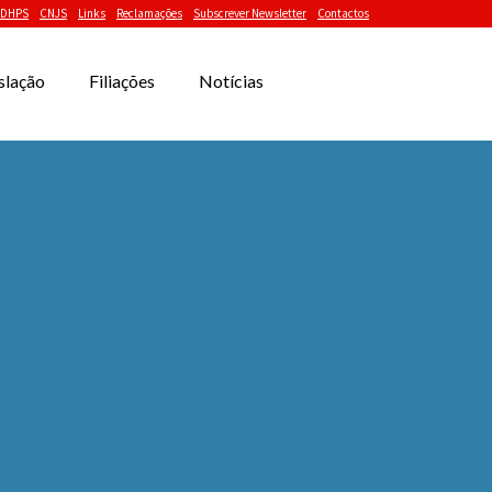
DHPS
CNJS
Links
Reclamações
Subscrever Newsletter
Contactos
slação
Filiações
Notícias