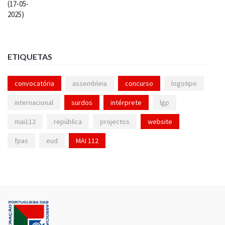
ETIQUETAS
convocatória
assembleia
concurso
logotipo
internacional
surdos
intérprete
lgp
mai112
república
projectos
website
fpas
eud
MAI 112