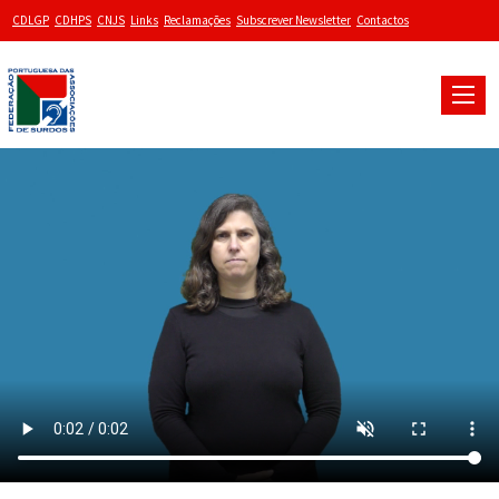
CDLGP
CDHPS
CNJS
Links
Reclamações
Subscrever Newsletter
Contactos
Toggle
naviga