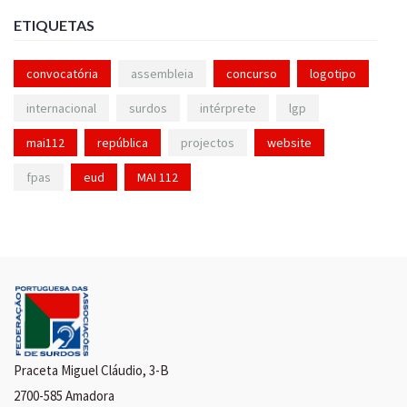
ETIQUETAS
convocatória
assembleia
concurso
logotipo
internacional
surdos
intérprete
lgp
mai112
república
projectos
website
fpas
eud
MAI 112
Praceta Miguel Cláudio, 3-B
2700-585 Amadora