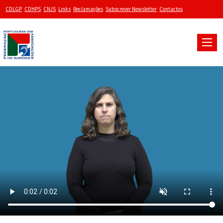
CDLGP
CDHPS
CNJS
Links
Reclamações
Subscrever Newsletter
Contactos
Toggle
naviga