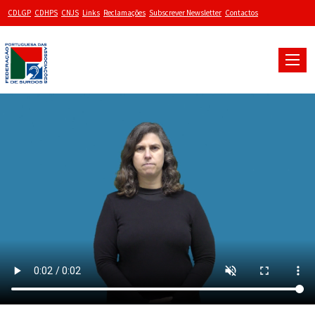
CDLGP
CDHPS
CNJS
Links
Reclamações
Subscrever Newsletter
Contactos
Toggle
naviga