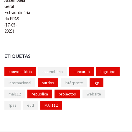
ETIQUETAS
convocatória
assembleia
concurso
logotipo
internacional
surdos
intérprete
lgp
mai112
república
projectos
website
fpas
eud
MAI 112