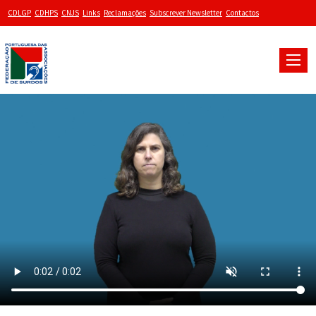
CDLGP
CDHPS
CNJS
Links
Reclamações
Subscrever Newsletter
Contactos
Toggle
naviga