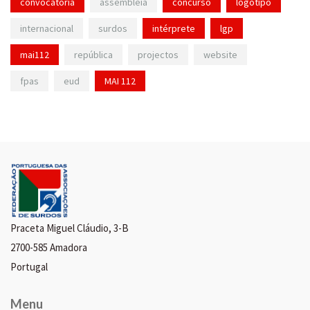
convocatória
assembleia
concurso
logotipo
internacional
surdos
intérprete
lgp
mai112
república
projectos
website
fpas
eud
MAI 112
Praceta Miguel Cláudio, 3-B
2700-585 Amadora
Portugal
Menu