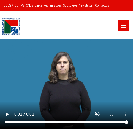
CDLGP
CDHPS
CNJS
Links
Reclamações
Subscrever Newsletter
Contactos
Toggle
naviga