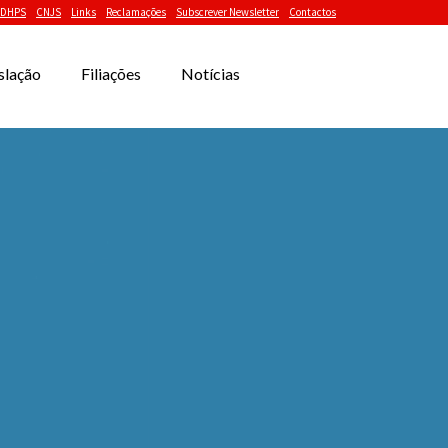
DHPS
CNJS
Links
Reclamações
Subscrever Newsletter
Contactos
slação
Filiações
Notícias