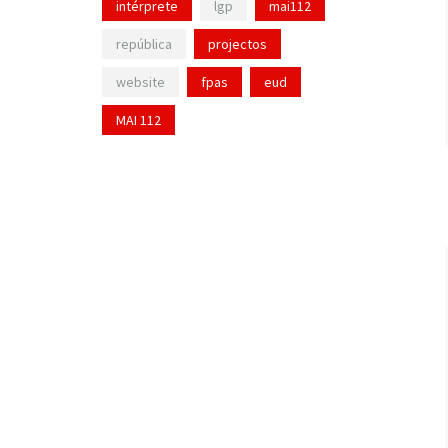
intérprete
lgp
mai112
república
projectos
website
fpas
eud
MAI 112