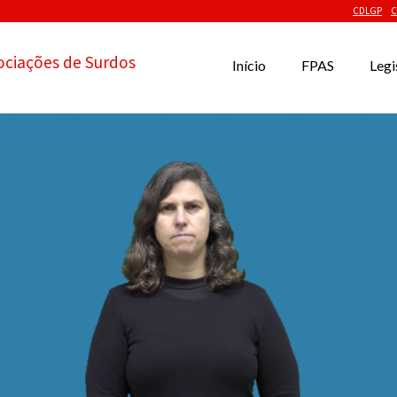
CDLGP
C
ociações de Surdos
Início
FPAS
Legi