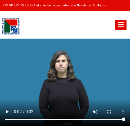
CDLGP
CDHPS
CNJS
Links
Reclamações
Subscrever Newsletter
Contactos
Toggle
naviga