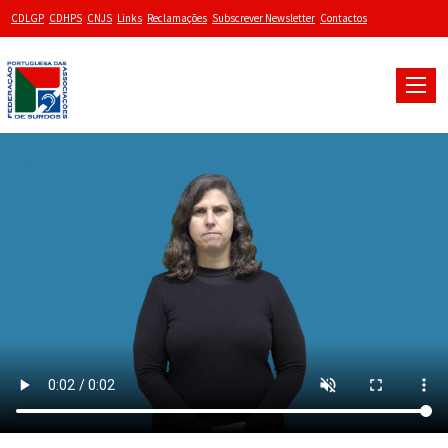
CDLGP
CDHPS
CNJS
Links
Reclamações
Subscrever Newsletter
Contactos
Toggle
naviga