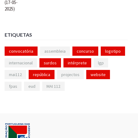
ETIQUETAS
convocatória
assembleia
concurso
logotipo
internacional
surdos
intérprete
lgp
mai112
república
projectos
website
fpas
eud
MAI 112