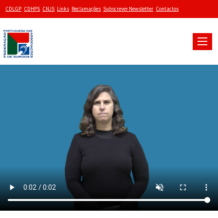
CDLGP
CDHPS
CNJS
Links
Reclamações
Subscrever Newsletter
Contactos
Toggle
naviga