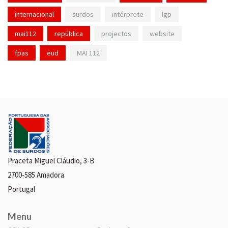
internacional
surdos
intérprete
lgp
mai112
república
projectos
website
fpas
eud
MAI 112
Praceta Miguel Cláudio, 3-B
2700-585 Amadora
Portugal
Menu