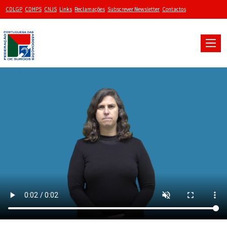
CDLGP
CDHPS
CNJS
Links
Reclamações
Subscrever Newsletter
Contactos
Toggle
naviga