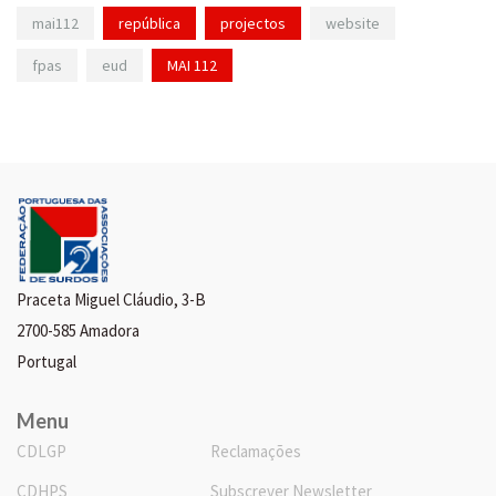
mai112
república
projectos
website
fpas
eud
MAI 112
Praceta Miguel Cláudio, 3-B
2700-585 Amadora
Portugal
Menu
CDLGP
Reclamações
CDHPS
Subscrever Newsletter