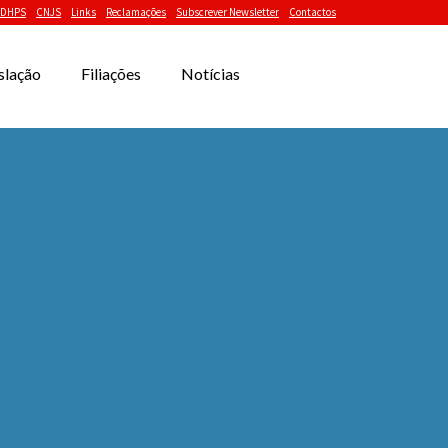
DHPS
CNJS
Links
Reclamações
Subscrever Newsletter
Contactos
slação
Filiações
Notícias