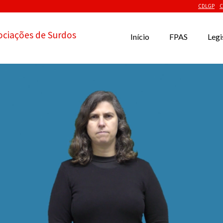
CDLGP
C
ociações de Surdos
Início
FPAS
Legi