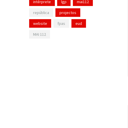
intérprete
lgp
mai112
república
projectos
website
fpas
eud
MAI 112