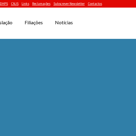
DHPS
CNJS
Links
Reclamações
Subscrever Newsletter
Contactos
slação
Filiações
Notícias