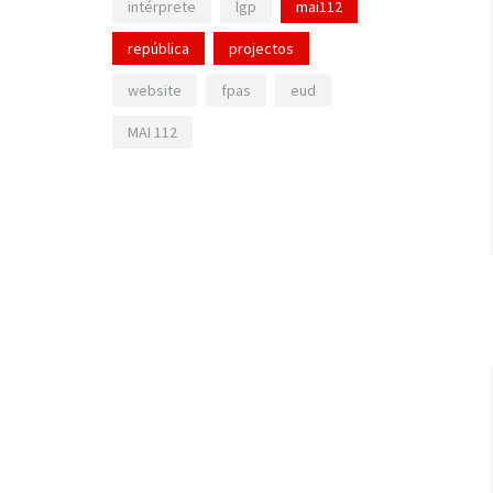
intérprete
lgp
mai112
república
projectos
website
fpas
eud
MAI 112