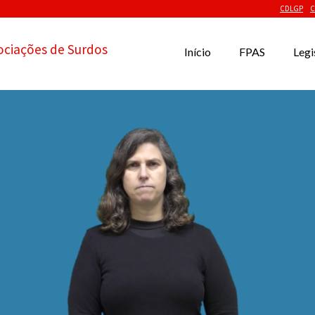
CDLGP
C
ociações de Surdos
Início
FPAS
Legi