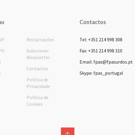
nu
Contactos
GP
Reclamações
Tel: +351 214 998 308
PS
Subscrever
Fax: +351 214 998 310
Newsletter
S
Email: fpas@fpasurdos.pt
Contactos
s
Skype: fpas_portugal
Política de
Privacidade
Política de
Cookies