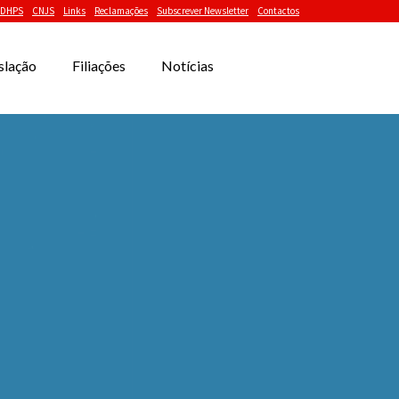
DHPS
CNJS
Links
Reclamações
Subscrever Newsletter
Contactos
slação
Filiações
Notícias