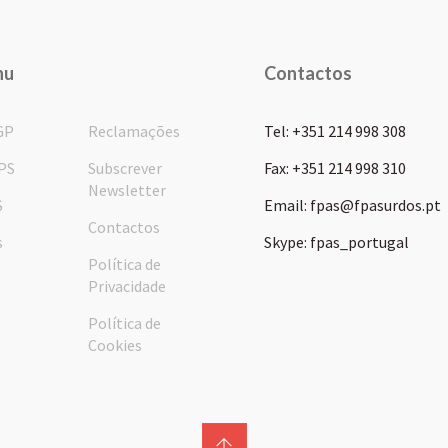
nu
Contactos
GP
Reclamações
Tel: +351 214 998 308
PS
Subscrever
Fax: +351 214 998 310
Newsletter
S
Email: fpas@fpasurdos.pt
Contactos
s
Skype: fpas_portugal
Política de
Privacidade
Política de
Cookies