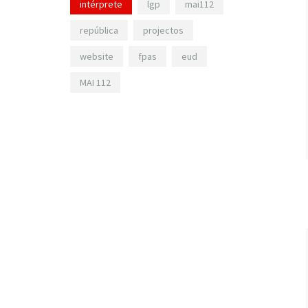
intérprete
lgp
mai112
república
projectos
website
fpas
eud
MAI 112