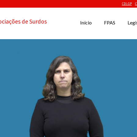
CDLGP
C
ociações de Surdos
Início
FPAS
Legi