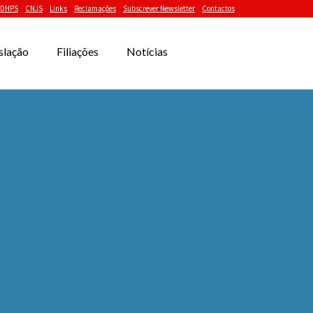
DHPS
CNJS
Links
Reclamações
Subscrever Newsletter
Contactos
slação
Filiações
Notícias