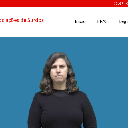
CDLGP
C
ociações de Surdos
Início
FPAS
Legi