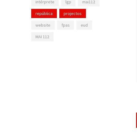
intérprete
lgp
mai112
república
projectos
website
fpas
eud
MAI 112