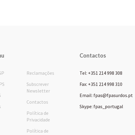
nu
Contactos
GP
Reclamações
Tel: +351 214 998 308
PS
Subscrever
Fax: +351 214 998 310
Newsletter
S
Email: fpas@fpasurdos.pt
Contactos
s
Skype: fpas_portugal
Política de
Privacidade
Política de