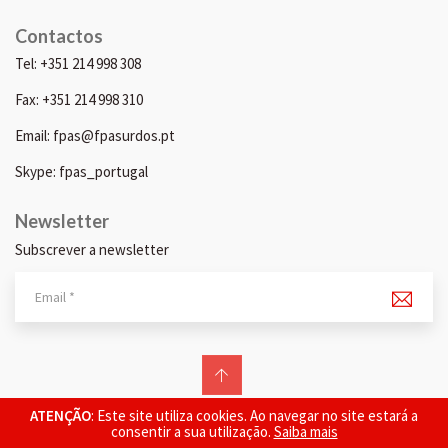
Contactos
Tel: +351 214 998 308
Fax: +351 214 998 310
Email: fpas@fpasurdos.pt
Skype: fpas_portugal
Newsletter
Subscrever a newsletter
© 2026 FPAS. Todos os direitos reservados.
ATENÇÃO
: Este site utiliza cookies. Ao navegar no site estará a
consentir a sua utilização.
Saiba mais