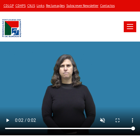
CDLGP
CDHPS
CNJS
Links
Reclamações
Subscrever Newsletter
Contactos
Toggle
naviga