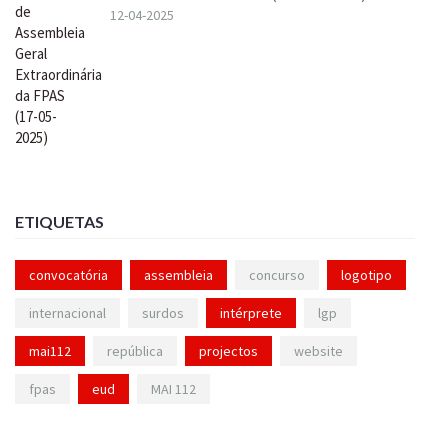
12-04-2025
ETIQUETAS
convocatória
assembleia
concurso
logotipo
internacional
surdos
intérprete
lgp
mai112
república
projectos
website
fpas
eud
MAI 112