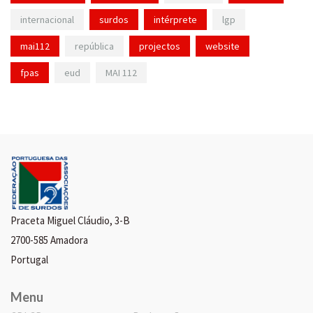
internacional
surdos
intérprete
lgp
mai112
república
projectos
website
fpas
eud
MAI 112
Praceta Miguel Cláudio, 3-B
2700-585 Amadora
Portugal
Menu