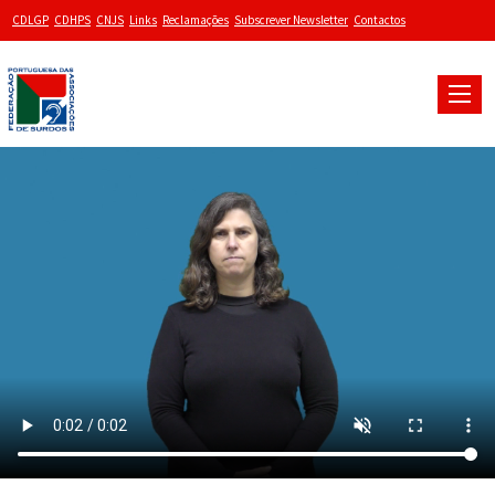
CDLGP
CDHPS
CNJS
Links
Reclamações
Subscrever Newsletter
Contactos
Toggle
naviga