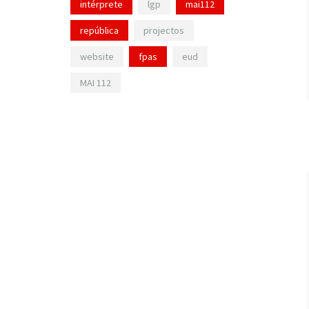
intérprete
lgp
mai112
república
projectos
website
fpas
eud
MAI 112