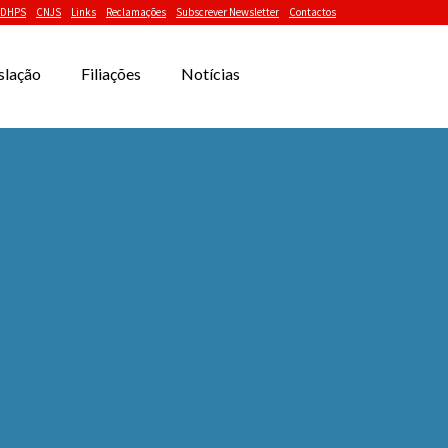
DHPS
CNJS
Links
Reclamações
Subscrever Newsletter
Contactos
slação
Filiações
Notícias