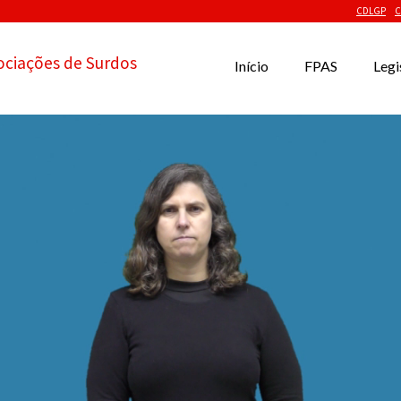
CDLGP
C
ociações de Surdos
Início
FPAS
Legi