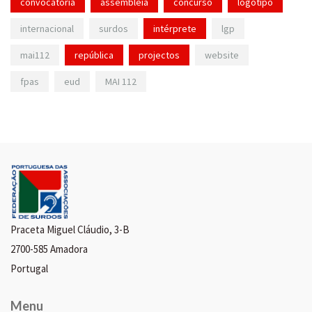
convocatória
assembleia
concurso
logotipo
internacional
surdos
intérprete
lgp
mai112
república
projectos
website
fpas
eud
MAI 112
Praceta Miguel Cláudio, 3-B
2700-585 Amadora
Portugal
Menu