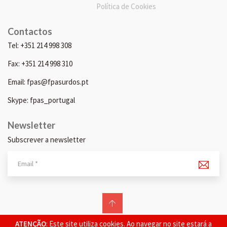
Política de Cookies
Contactos
Tel: +351 214 998 308
Fax: +351 214 998 310
Email: fpas@fpasurdos.pt
Skype: fpas_portugal
Newsletter
Subscrever a newsletter
© 2026 FPAS. Todos os direitos reservados.
ATENÇÃO
: Este site utiliza cookies. Ao navegar no site estará a