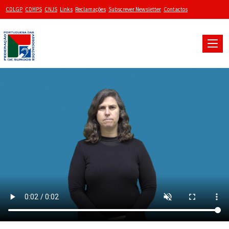
CDLGP
CDHPS
CNJS
Links
Reclamações
Subscrever Newsletter
Contactos
Toggle
naviga