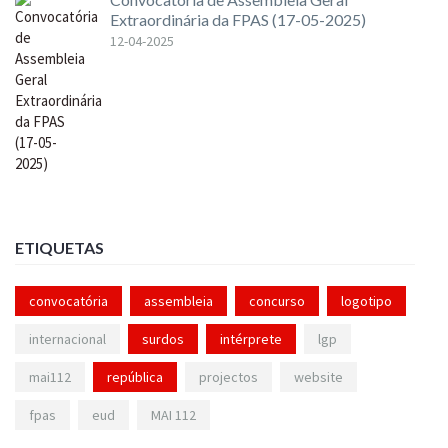
Extraordinária da FPAS (17-05-2025)
12-04-2025
ETIQUETAS
convocatória
assembleia
concurso
logotipo
internacional
surdos
intérprete
lgp
mai112
república
projectos
website
fpas
eud
MAI 112