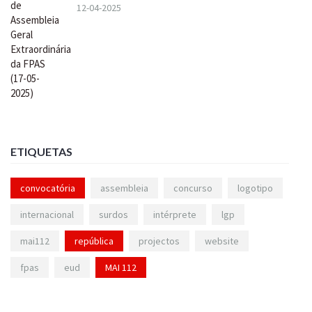
12-04-2025
ETIQUETAS
convocatória
assembleia
concurso
logotipo
internacional
surdos
intérprete
lgp
mai112
república
projectos
website
fpas
eud
MAI 112