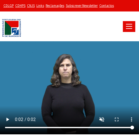
CDLGP
CDHPS
CNJS
Links
Reclamações
Subscrever Newsletter
Contactos
Toggle
naviga