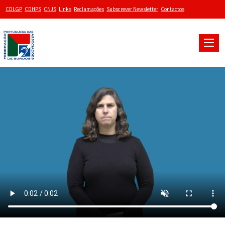
CDLGP
CDHPS
CNJS
Links
Reclamações
Subscrever Newsletter
Contactos
Toggle
naviga