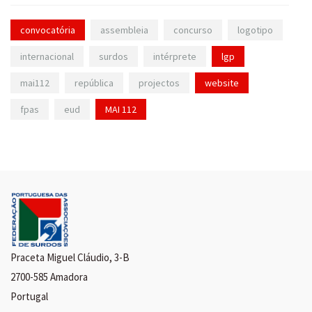
convocatória
assembleia
concurso
logotipo
internacional
surdos
intérprete
lgp
mai112
república
projectos
website
fpas
eud
MAI 112
Praceta Miguel Cláudio, 3-B
2700-585 Amadora
Portugal