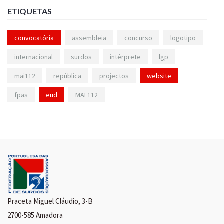
ETIQUETAS
convocatória
assembleia
concurso
logotipo
internacional
surdos
intérprete
lgp
mai112
república
projectos
website
fpas
eud
MAI 112
Praceta Miguel Cláudio, 3-B
2700-585 Amadora