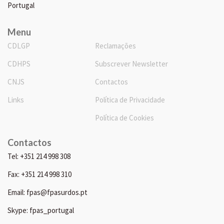
Portugal
Menu
CDLGP
Reclamações
CDHPS
Subscrever Newsletter
CNJS
Contactos
Links
Política de Privacidade
Política de Cookies
Contactos
Tel: +351 214 998 308
Fax: +351 214 998 310
Email: fpas@fpasurdos.pt
Skype: fpas_portugal