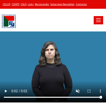
CDLGP
CDHPS
CNJS
Links
Reclamações
Subscrever Newsletter
Contactos
Toggle
naviga