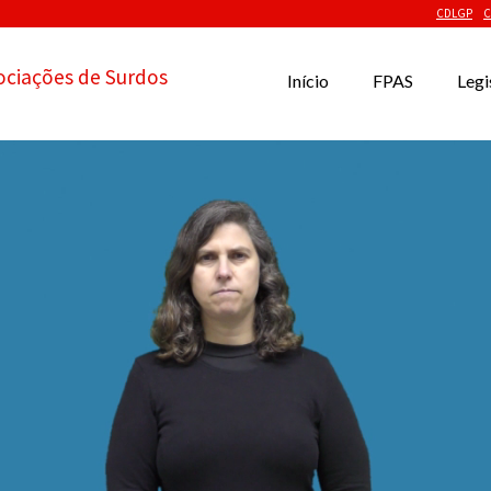
CDLGP
C
ociações de Surdos
Início
FPAS
Legi