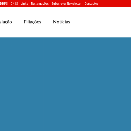
DHPS
CNJS
Links
Reclamações
Subscrever Newsletter
Contactos
slação
Filiações
Notícias