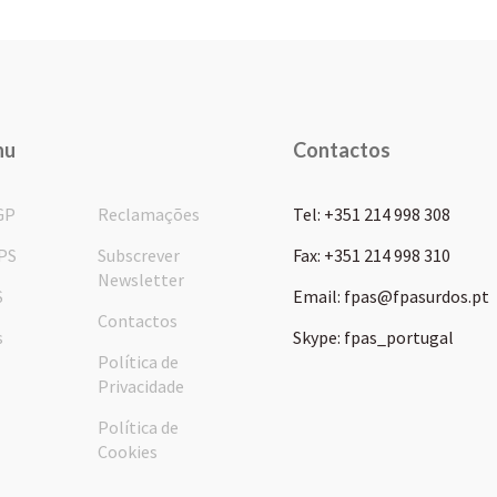
nu
Contactos
GP
Reclamações
Tel: +351 214 998 308
PS
Subscrever
Fax: +351 214 998 310
Newsletter
S
Email: fpas@fpasurdos.pt
Contactos
s
Skype: fpas_portugal
Política de
Privacidade
Política de
Cookies