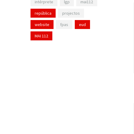
intérprete
lgp
mai112
república
projectos
website
fpas
eud
MAI 112