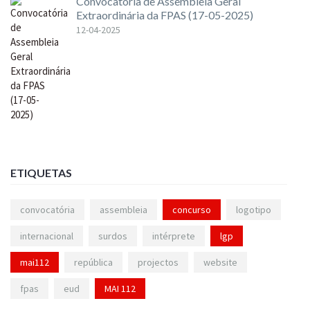
Convocatória de Assembleia Geral
Extraordinária da FPAS (17-05-2025)
12-04-2025
ETIQUETAS
convocatória
assembleia
concurso
logotipo
internacional
surdos
intérprete
lgp
mai112
república
projectos
website
fpas
eud
MAI 112