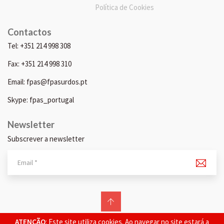
Política de Cookies
Contactos
Tel: +351 214 998 308
Fax: +351 214 998 310
Email: fpas@fpasurdos.pt
Skype: fpas_portugal
Newsletter
Subscrever a newsletter
© 2026 FPAS. Todos os direitos reservados.
ATENÇÃO
: Este site utiliza cookies. Ao navegar no site estará a