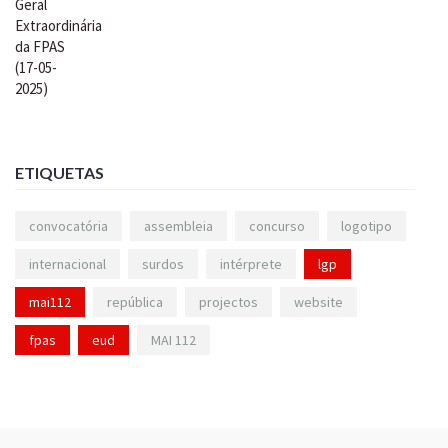
ETIQUETAS
convocatória
assembleia
concurso
logotipo
internacional
surdos
intérprete
lgp
mai112
república
projectos
website
fpas
eud
MAI 112