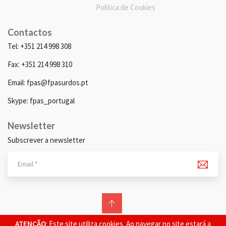
Política de Cookies
Contactos
Tel: +351 214 998 308
Fax: +351 214 998 310
Email: fpas@fpasurdos.pt
Skype: fpas_portugal
Newsletter
Subscrever a newsletter
© 2026 FPAS. Todos os direitos reservados.
ATENÇÃO
: Este site utiliza cookies. Ao navegar no site estará a