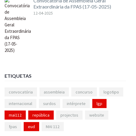
Convocatória de Assembleia Geral
Extraordinária da FPAS (17-05-2025)
12-04-2025
ETIQUETAS
convocatória
assembleia
concurso
logotipo
internacional
surdos
intérprete
lgp
mai112
república
projectos
website
fpas
eud
MAI 112