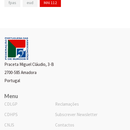
fpas
eud
MAI 112
Praceta Miguel Cláudio, 3-B
2700-585 Amadora
Portugal
Menu
CDLGP
Reclamações
CDHPS
Subscrever Newsletter
CNJS
Contactos