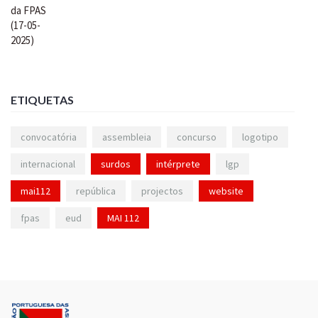
ETIQUETAS
convocatória
assembleia
concurso
logotipo
internacional
surdos
intérprete
lgp
mai112
república
projectos
website
fpas
eud
MAI 112