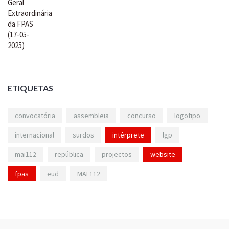
ETIQUETAS
convocatória
assembleia
concurso
logotipo
internacional
surdos
intérprete
lgp
mai112
república
projectos
website
fpas
eud
MAI 112