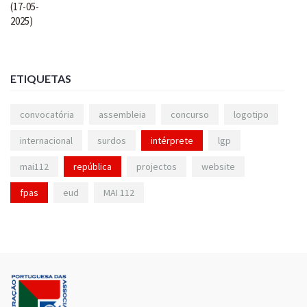
ETIQUETAS
convocatória
assembleia
concurso
logotipo
internacional
surdos
intérprete
lgp
mai112
república
projectos
website
fpas
eud
MAI 112