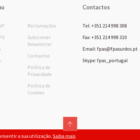
nu
Contactos
GP
Reclamações
Tel: +351 214 998 308
PS
Subscrever
Fax: +351 214 998 310
Newsletter
S
Email: fpas@fpasurdos.pt
Contactos
s
Skype: fpas_portugal
Política de
Privacidade
Política de
Cookies
consentir a sua utilização.
Saiba mais