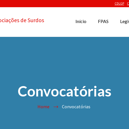
CDLGP
C
ociações de Surdos
Início
FPAS
Legi
Convocatórias
Home
Convocatórias