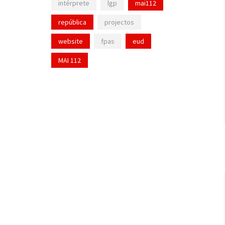
intérprete
lgp
mai112
república
projectos
website
fpas
eud
MAI 112