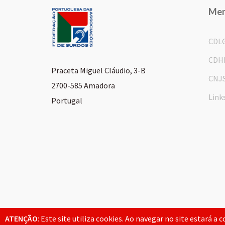
Me
CDL
CDH
Praceta Miguel Cláudio, 3-B
CNJ
2700-585 Amadora
Link
Portugal
© 2026 FPAS. Todos os direitos reservados.
ATENÇÃO
: Este site utiliza cookies. Ao navegar no site estará a 