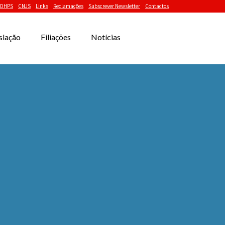
DHPS
CNJS
Links
Reclamações
Subscrever Newsletter
Contactos
slação
Filiações
Notícias