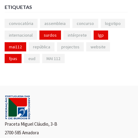
ETIQUETAS
convocatória
assembleia
concurso
logotipo
internacional
surdos
intérprete
lgp
mai112
república
projectos
website
fpas
eud
MAI 112
Praceta Miguel Cláudio, 3-B
2700-585 Amadora