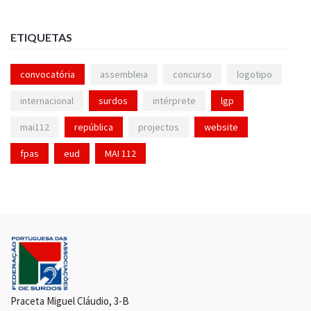
ETIQUETAS
convocatória
assembleia
concurso
logotipo
internacional
surdos
intérprete
lgp
mai112
república
projectos
website
fpas
eud
MAI 112
Praceta Miguel Cláudio, 3-B