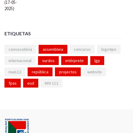
ETIQUETAS
convocatória
assembleia
concurso
logotipo
internacional
surdos
intérprete
lgp
mai112
república
projectos
website
fpas
eud
MAI 112