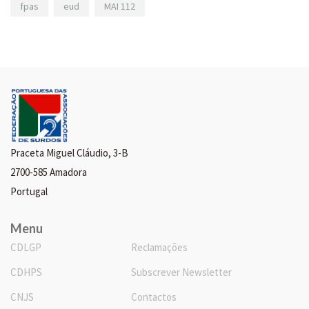
fpas
eud
MAI 112
Praceta Miguel Cláudio, 3-B
2700-585 Amadora
Portugal
Menu
CDLGP
Reclamações
CDHPS
Subscrever Newsletter
CNJS
Contactos